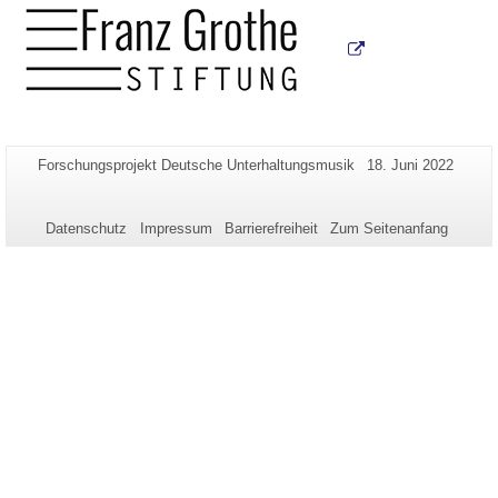
Zusätzliche
Seiten-
Letzte
Forschungsprojekt Deutsche Unterhaltungsmusik
18. Juni 2022
Name:
Aktualisierung:
Informationen
zu
Datenschutz
Impressum
Barrierefreiheit
Zum Seitenanfang
dieser
Seite